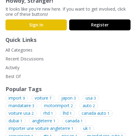
Howdy, Stranger!
s
It looks like you're new here. If you want to get involved, click
i
one of these buttons!
o
Sign In
Register
n
L
Quick Links
i
s
All Categories
t
Recent Discussions
Activity
Best Of
Popular Tags
import
voiture
japon
usa
9
7
3
3
mandataire
motorimport
auto
3
2
2
voiture usa
rhd
lhd
canada auto
2
1
1
1
dubai
angleterre
canada
1
1
1
importer une voiture angleterre
uk
1
1
conversion
gtr
nissan
mandataire auto