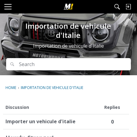
M
e
n
Importation de vehicule
u
d'Italie
Importation de vehicule d'Italie
Search
Search
HOME
›
IMPORTATION DE VEHICULE D'ITALIE
D
Discussion
Replies
i
s
Importer un vehicule d'italie
0
c
u
s